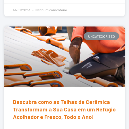
13/01/2023
Nenhum comentário
UNCATEGORIZED
Descubra como as Telhas de Cerâmica
Transformam a Sua Casa em um Refúgio
Acolhedor e Fresco, Todo o Ano!